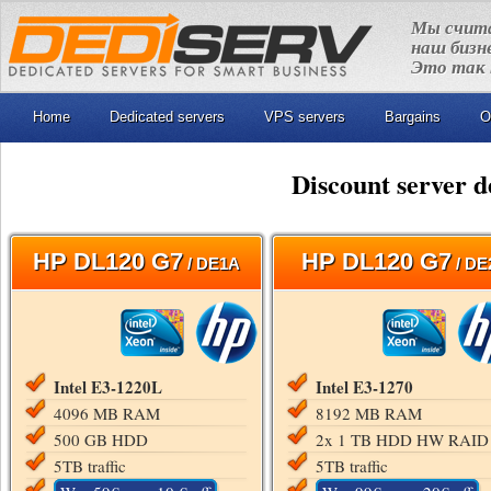
Мы счита
наш бизн
Это так 
Home
Dedicated servers
VPS servers
Bargains
O
Discount server d
HP DL120 G7
HP DL120 G7
/ DE1A
/ DE
Intel E3-1220L
Intel E3-1270
4096 MB RAM
8192 MB RAM
500 GB HDD
2x 1 TB HDD HW RAID
5TB traffic
5TB traffic