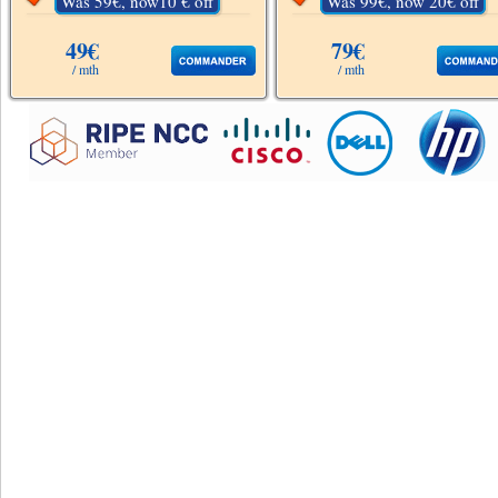
Was 59€, now10 € off
Was 99€, now 20€ off
49€
79€
/ mth
/ mth