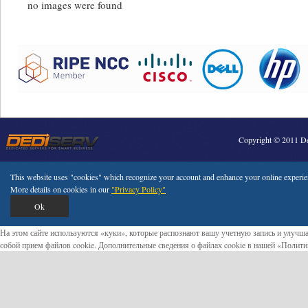
no images were found
Copyright © 2011 Ded
This website uses "cookies" which recognize your account and enhance your online experienc
More details on cookies in our
"Privacy Policy"
Ok
На этом сайте используются «куки», которые распознают вашу учетную запись и улучша
собой прием файлов cookie. Дополнительные сведения о файлах cookie в нашей «Полит