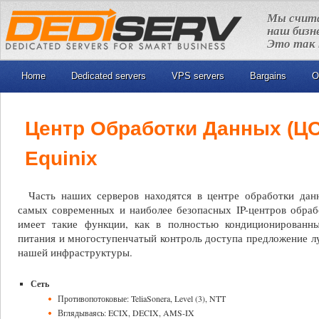
Мы счита
наш бизн
Это так 
Home
Dedicated servers
VPS servers
Bargains
O
Центр Обработки Данных (ЦО
Equinix
Часть наших серверов находятся в центре обработки данн
самых совpеменных и наиболее безопасных IP-центров обраб
имеет такие функции, как в полностью кондиционированны
питания и многоступенчатый контроль доступа предложение л
нашей инфраструктуры.
Сеть
Противопотоковые: TeliaSonera, Level (3), NTT
Вглядываясь: ECIX, DECIX, AMS-IX