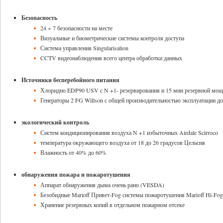
Безопасность
24 × 7 безопасности на месте
Визуальные и биометрические системы контроля доступа
Система управления Singularisation
CCTV видеонаблюдения всего центра обработки данных
Источники бесперебойного питания
Хлоридно EDP90 USV с N +1- резервирования и 15 мин резервной мощ
Генераторы 2 FG Willson с общей производительностью эксплуатации д
экологический контроль
Систем кондиционирования воздуха N +1 избыточных Airdale Scirroco
температура окружающего воздуха от 18 до 26 градусов Цельсия
Влажность от 40% до 60%
обнаружения пожара и пожаротушения
Аппарат обнаружения дыма очень рано (VESDA)
Безобидные Marioff Привет-Fog системы пожаротушения Marioff Hi-Fog
Хранение резервных копий в отдельном пожарном отсеке